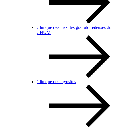
Clinique des mastites granulomateuses du
CHUM
Clinique des myosites