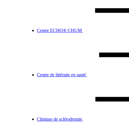
Centre ECHO® CHUM
Centre de littératie en santé
Clinique de sclérodermie