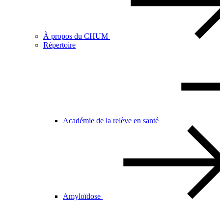
À propos du CHUM
Répertoire
Académie de la relève en santé
Amyloïdose