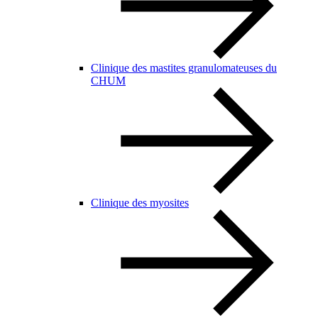
Clinique des mastites granulomateuses du
CHUM
Clinique des myosites