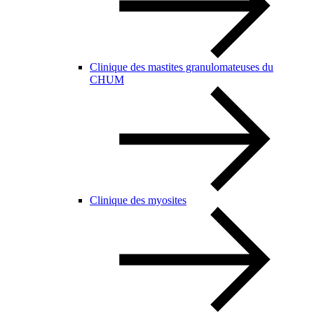
Clinique des mastites granulomateuses du
CHUM
Clinique des myosites