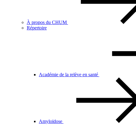
À propos du CHUM
Répertoire
Académie de la relève en santé
Amyloïdose