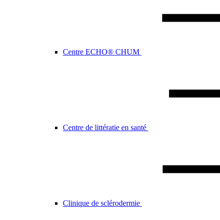
Centre ECHO® CHUM
Centre de littératie en santé
Clinique de sclérodermie