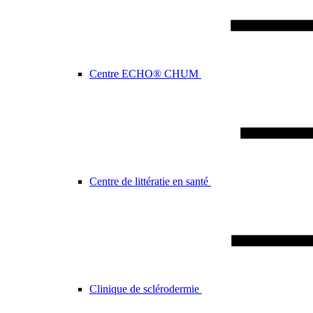
Centre ECHO® CHUM
Centre de littératie en santé
Clinique de sclérodermie