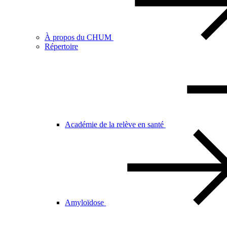
À propos du CHUM
Répertoire
Académie de la relève en santé
Amyloïdose