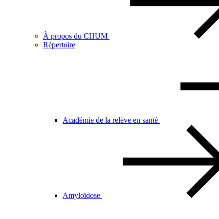
À propos du CHUM
Répertoire
Académie de la relève en santé
Amyloïdose