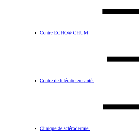
Centre ECHO® CHUM
Centre de littératie en santé
Clinique de sclérodermie