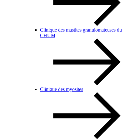
Clinique des mastites granulomateuses du
CHUM
Clinique des myosites