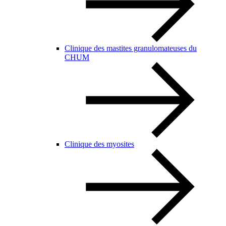
Clinique des mastites granulomateuses du
CHUM
Clinique des myosites