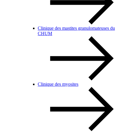
Clinique des mastites granulomateuses du
CHUM
Clinique des myosites