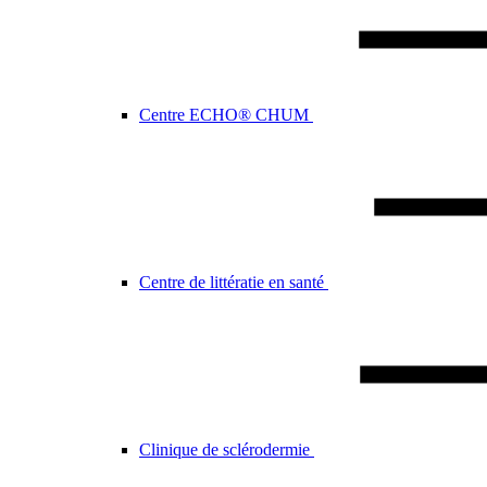
Centre ECHO® CHUM
Centre de littératie en santé
Clinique de sclérodermie