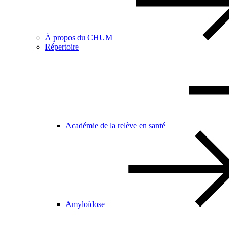
À propos du CHUM
Répertoire
Académie de la relève en santé
Amyloïdose