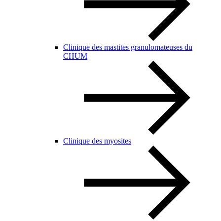
Clinique des mastites granulomateuses du
CHUM
Clinique des myosites