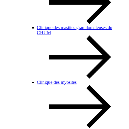
Clinique des mastites granulomateuses du
CHUM
Clinique des myosites