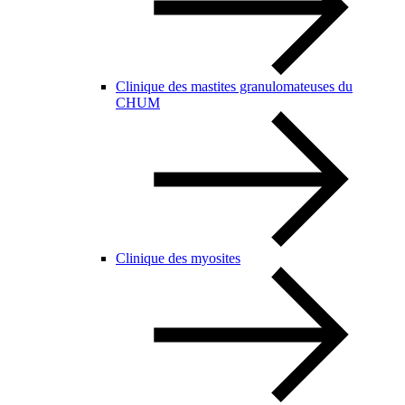
Clinique des mastites granulomateuses du
CHUM
Clinique des myosites