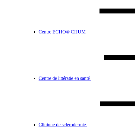
Centre ECHO® CHUM
Centre de littératie en santé
Clinique de sclérodermie