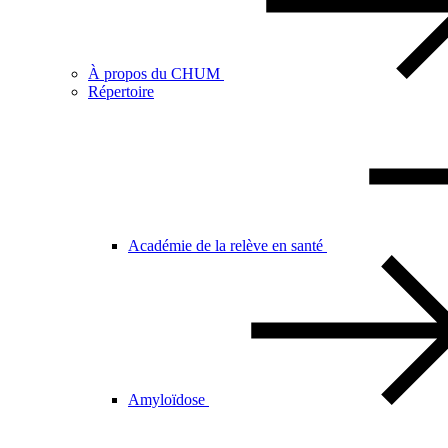
À propos du CHUM
Répertoire
Académie de la relève en santé
Amyloïdose