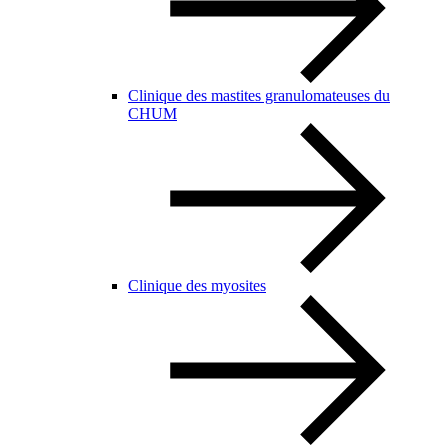
Clinique des mastites granulomateuses du
CHUM
Clinique des myosites