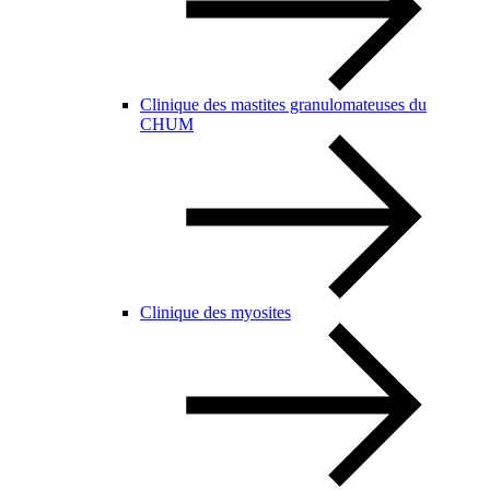
Clinique des mastites granulomateuses du
CHUM
Clinique des myosites