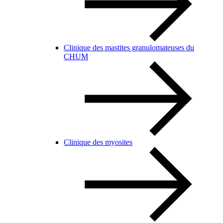
Clinique des mastites granulomateuses du
CHUM
Clinique des myosites