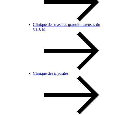
Clinique des mastites granulomateuses du
CHUM
Clinique des myosites