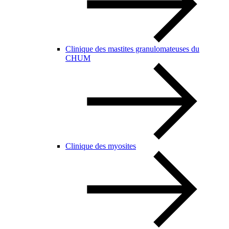
Clinique des mastites granulomateuses du
CHUM
Clinique des myosites