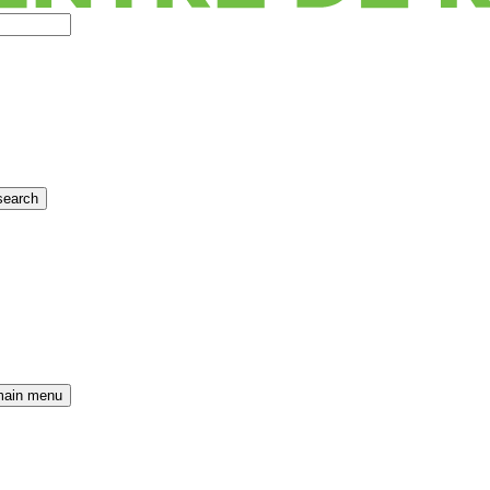
search
main menu