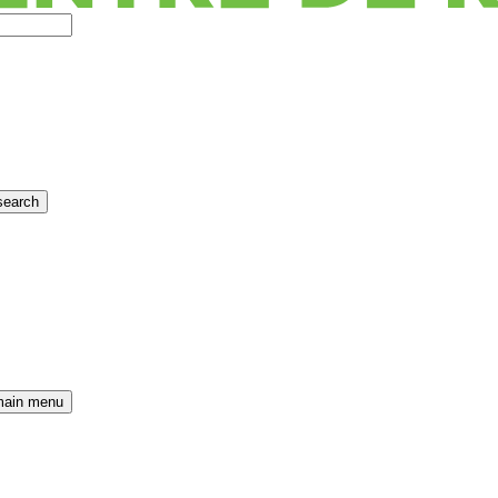
search
main menu