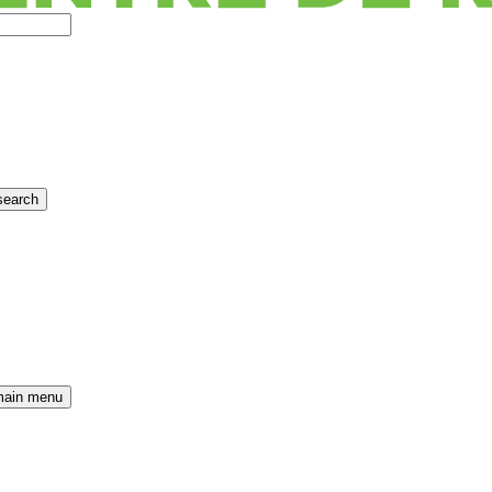
search
main menu