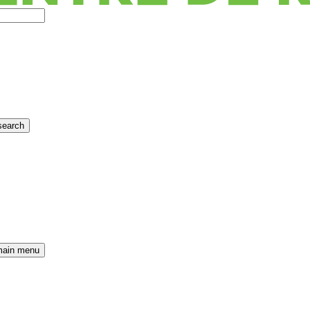
search
main menu