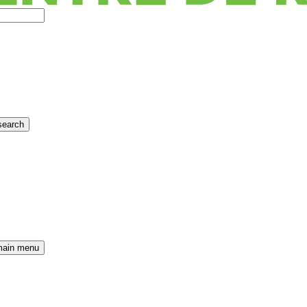
search
main menu