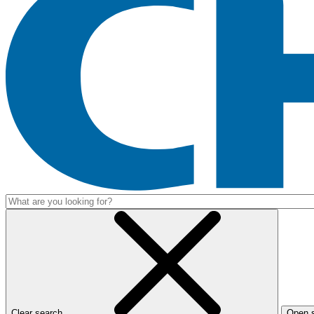
Clear search
Open 