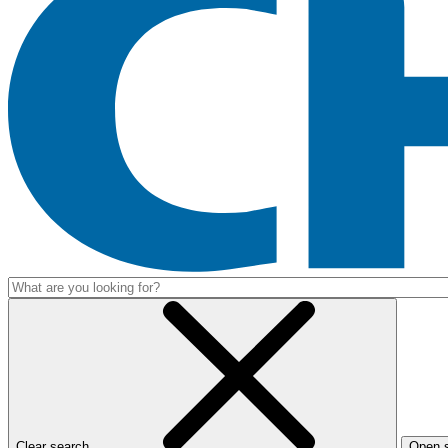
Clear search
Open 