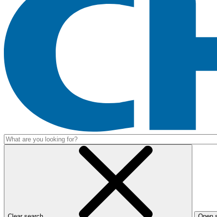
Clear search
Open 